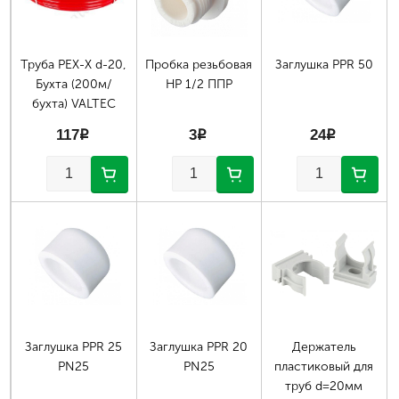
Труба PEX-X d-20,
Пробка резьбовая
Заглушка PPR 50
Бухта (200м/
НР 1/2 ППР
бухта) VALTEC
117
p
3
p
24
p
Заглушка PPR 25
Заглушка PPR 20
Держатель
PN25
PN25
пластиковый для
труб d=20мм