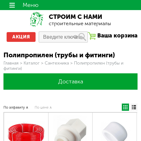
Меню
СТРОИМ С НАМИ
строительные материалы
Ваша корзина
АКЦИЯ
Полипропилен (трубы и фитинги)
Вы здесь
Главная
>
Каталог
>
Сантехника
>
Полипропилен (трубы и
фитинги)
Доставка
По алфавиту ∧
По цене ∧