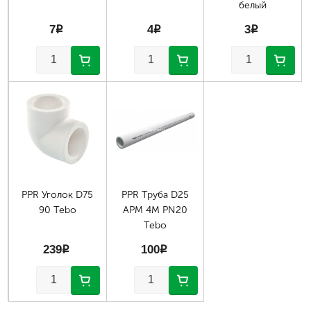
белый
7
p
4
p
3
p
PPR Уголок D75
PPR Труба D25
90 Tebo
АРМ 4М PN20
Tebo
239
p
100
p