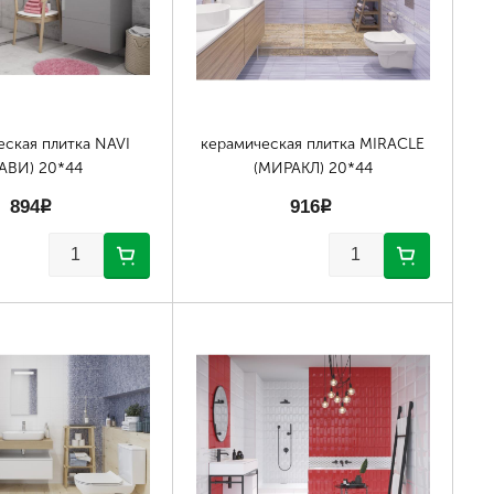
еская плитка NAVI
керамическая плитка MIRACLE
АВИ) 20*44
(МИРАКЛ) 20*44
894
p
916
p