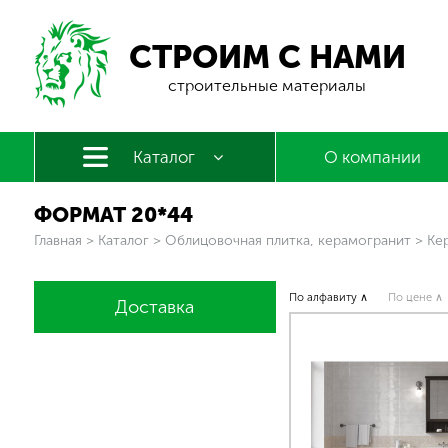
СТРОИМ С НАМИ
строительные материалы
Каталог
О компании
ФОРМАТ 20*44
Вы здесь
Главная
>
Каталог
>
Облицовочная плитка, керамогранит
>
Ке
По алфавиту ∧
По цене ∧
Доставка