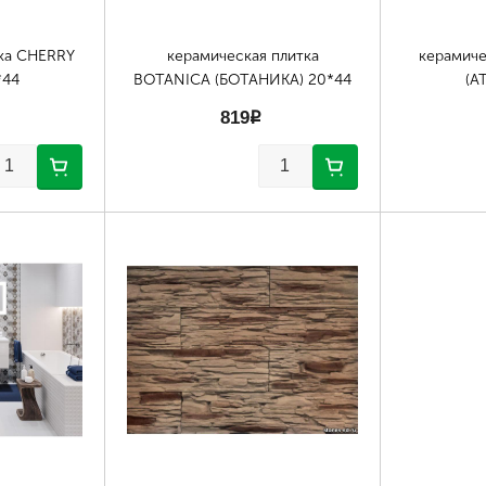
ка CHERRY
керамическая плитка
керамиче
*44
BOTANICA (БОТАНИКА) 20*44
(А
819
p