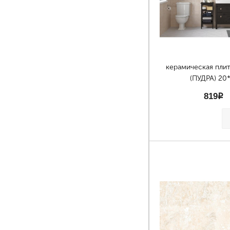
керамическая пли
(ПУДРА) 20
819
p