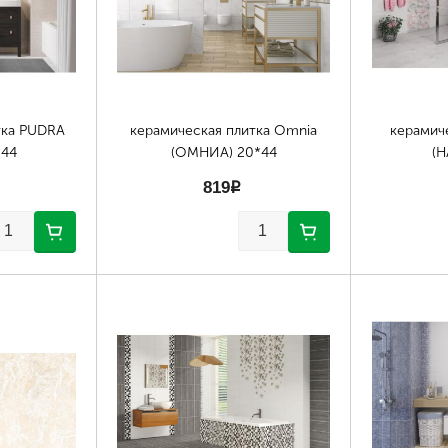
тка PUDRA
керамическая плитка Omnia
керамич
*44
(ОМНИА) 20*44
(Н
819
p