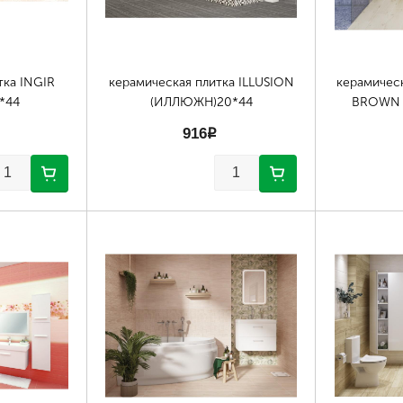
тка INGIR
керамическая плитка ILLUSION
керамичес
*44
(ИЛЛЮЖН)20*44
BROWN 
916
p