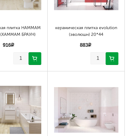
кая плитка HAMMAM
керамическая плитка evolution
(ХАММАМ БРАУН)
(эволюшн) 20*44
916
p
883
p