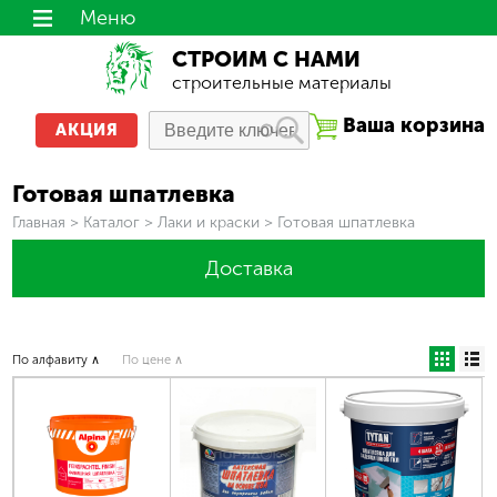
Меню
СТРОИМ С НАМИ
строительные материалы
Ваша корзина
АКЦИЯ
Готовая шпатлевка
Вы здесь
Главная
>
Каталог
>
Лаки и краски
>
Готовая шпатлевка
Доставка
По алфавиту ∧
По цене ∧