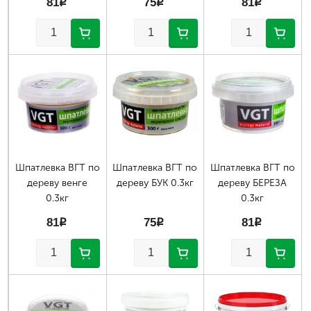
81
p
75
p
81
p
Шпатлевка ВГТ по
Шпатлевка ВГТ по
Шпатлевка ВГТ по
дереву венге
дереву БУК 0.3кг
дереву БЕРЕЗА
0.3кг
0.3кг
81
p
75
p
81
p