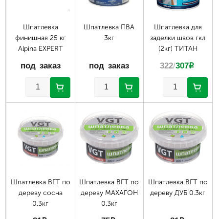
Шпатлевка
Шпатлевка ПВА
Шпатлевка для
финишная 25 кг
3кг
заделки швов гкл
Alpina EXPERT
(2кг) ТИТАН
под заказ
под заказ
322
/
307
p
Шпатлевка ВГТ по
Шпатлевка ВГТ по
Шпатлевка ВГТ по
дереву сосна
дереву МАХАГОН
дереву ДУБ 0.3кг
0.3кг
0.3кг