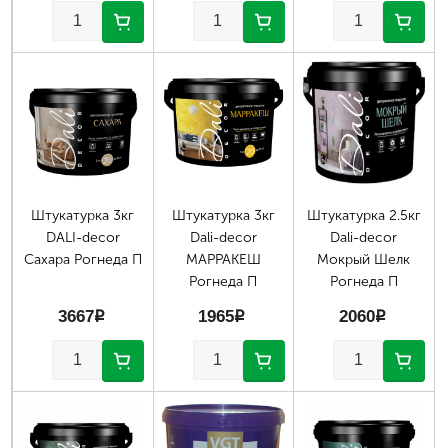
Страницы
Штукатурка 3кг
Штукатурка 3кг
Штукатурка 2.5кг
DALI-decor
Dali-decor
Dali-decor
Сахара Рогнеда П
МАРРАКЕШ
Мокрый Шелк
Рогнеда П
Рогнеда П
3667
p
1965
p
2060
p