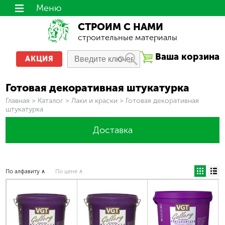
Меню
СТРОИМ С НАМИ
строительные материалы
Ваша корзина
АКЦИЯ
Готовая декоративная штукатурка
Вы здесь
Главная
>
Каталог
>
Лаки и краски
>
Готовая декоративная
штукатурка
Доставка
По алфавиту ∧
По цене ∧