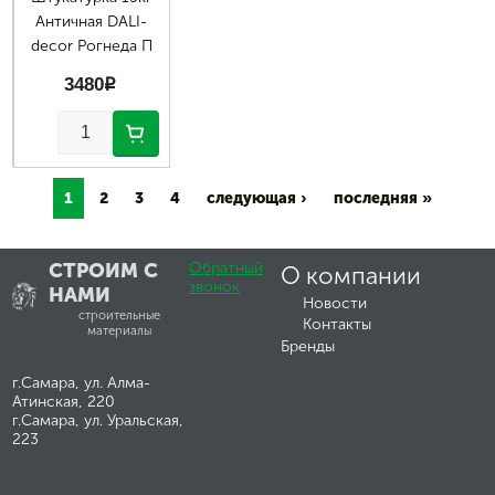
Античная DALI-
decor Рогнеда П
3480
p
1
2
3
4
следующая ›
последняя »
СТРОИМ С
Обратный
О компании
звонок
НАМИ
Новости
строительные
Контакты
материалы
Бренды
г.Самара, ул. Алма-
Атинская, 220
г.Самара, ул. Уральская,
223