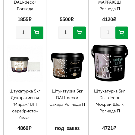
DALI-decor
МАРРАКЕШ
Рогнеда
Рогнеда П
1855
p
5500
p
4120
p
Штукатурка 5кг
Штукатурка 5кг
Штукатурка 5кг
Декоративная
DALI-decor
Dali-decor
"Мираж" ВГТ
Сахара Рогнеда П
Мокрый Шелк
серебристо-
Рогнеда П
белая
4860
p
под заказ
4721
p