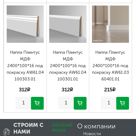
Hanna Плинтус
Hanna Плинтус
Hanna Плинтус
МДФ
МДФ
МДФ
2400*100*16 под
2400*100*16 под
2400*100*16 под
покраску AW61.04
покраску AW61.04
покраску AW61.03
100303.01
100301.01
60401.01
312
p
312
p
215
p
СТРОИМ С
Обратный
О компании
звонок
НАМИ
Новости