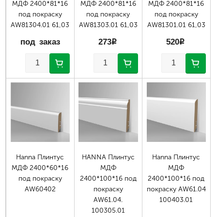
МДФ 2400*81*16
МДФ 2400*81*16
МДФ 2400*81*16
под покраску
под покраску
под покраску
AW81304.01 61,03
AW81303.01 61,03
AW81301.01 61,03
под заказ
273
p
520
p
Hanna Плинтус
HANNA Плинтус
Hanna Плинтус
МДФ 2400*60*16
МДФ
МДФ
под покраску
2400*100*16 под
2400*100*16 под
AW60402
покраску
покраску AW61.04
AW61.04.
100403.01
100305.01