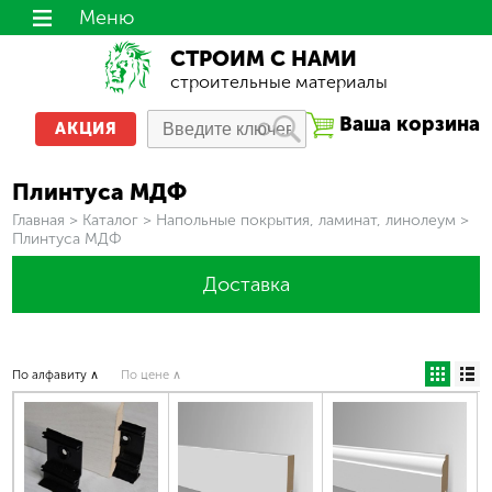
Меню
СТРОИМ С НАМИ
строительные материалы
Ваша корзина
АКЦИЯ
Плинтуса МДФ
Вы здесь
Главная
>
Каталог
>
Напольные покрытия, ламинат, линолеум
>
Плинтуса МДФ
Доставка
По алфавиту ∧
По цене ∧