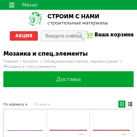
Меню
СТРОИМ С НАМИ
строительные материалы
Ваша корзина
АКЦИЯ
Мозаика и спец.элементы
Вы здесь
Главная
>
Каталог
>
Облицовочная плитка, керамогранит
>
Мозаика и спец.элементы
Доставка
По алфавиту ∧
По цене ∧