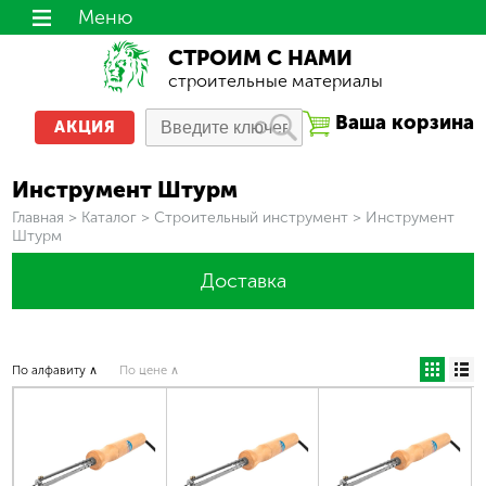
Меню
СТРОИМ С НАМИ
строительные материалы
Ваша корзина
АКЦИЯ
Инструмент Штурм
Вы здесь
Главная
>
Каталог
>
Строительный инструмент
>
Инструмент
Штурм
Доставка
По алфавиту ∧
По цене ∧