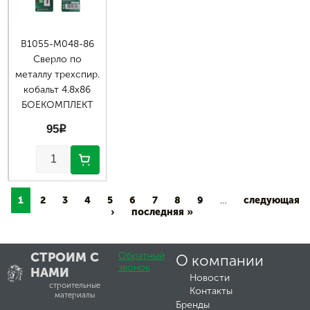
В1055-М048-86
Сверло по
металлу трехспир.
кобальт 4.8х86
БОЕКОМПЛЕКТ
95
p
1
2
3
4
5
6
7
8
9
…
следующая
›
последняя »
СТРОИМ С
Обратный
О компании
звонок
НАМИ
Новости
строительные
Контакты
материалы
Бренды