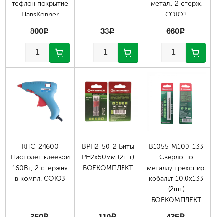
тефлон покрытие
метал., 2 стерж.
HansKonner
СОЮЗ
800
p
33
p
660
p
КПС-24600
ВРН2-50-2 Биты
В1055-М100-133
Пистолет клеевой
РН2х50мм (2шт)
Сверло по
160Вт, 2 стержня
БОЕКОМПЛЕКТ
металлу трехспир.
в компл. СОЮЗ
кобальт 10.0х133
(2шт)
БОЕКОМПЛЕКТ