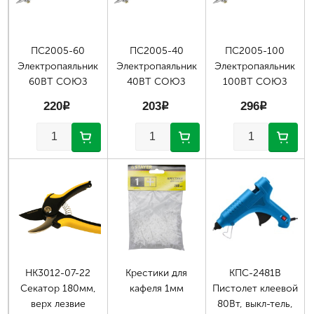
ПС2005-60
ПС2005-40
ПС2005-100
Электропаяльник
Электропаяльник
Электропаяльник
60ВТ СОЮЗ
40ВТ СОЮЗ
100ВТ СОЮЗ
220
p
203
p
296
p
НК3012-07-22
Крестики для
КПС-2481В
Секатор 180мм,
кафеля 1мм
Пистолет клеевой
верх лезвие
80Вт, выкл-тель,