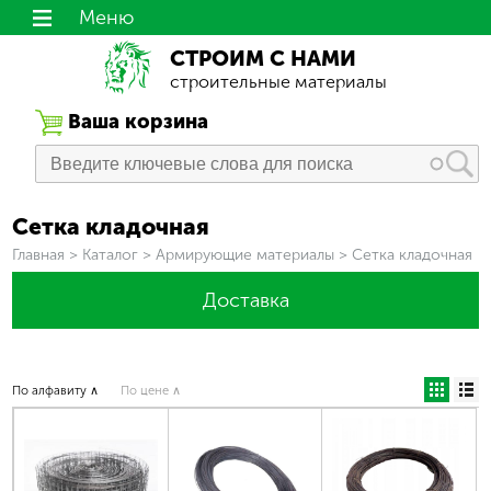
Меню
СТРОИМ С НАМИ
строительные материалы
Ваша корзина
Сетка кладочная
Вы здесь
Главная
>
Каталог
>
Армирующие материалы
>
Сетка кладочная
Доставка
По алфавиту ∧
По цене ∧