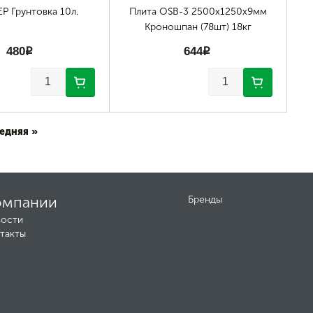
 Грунтовка 10л.
Плита OSB-3 2500х1250х9мм
Кроношпан (78шт) 18кг
480
p
644
p
едняя »
омпании
Бренды
ости
такты