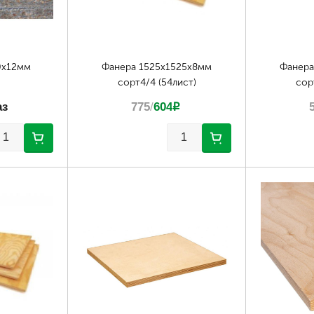
0х12мм
Фанера 1525х1525х8мм
Фанера
сорт4/4 (54лист)
сор
аз
775
/
604
p