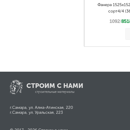
Фанера 1525х15
сорт4/4 (3
1092
/
851
СТРОИМ С НАМИ
строительные материалы
г.Самара, ул. Алма-Атинская, 220
г.Самара, ул. Уральская, 223