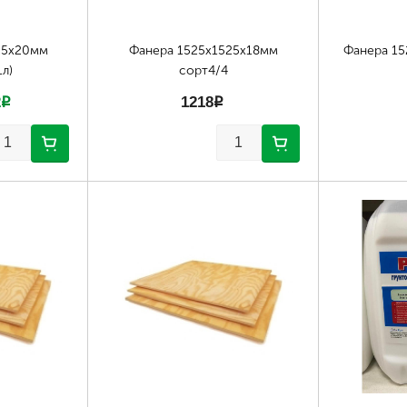
25х20мм
Фанера 1525х1525х18мм
Фанера 15
л)
сорт4/4
2
p
1218
p