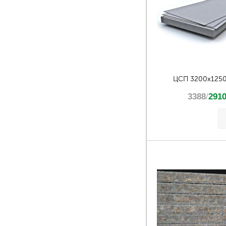
ЦСП 3200х125
3388
/
291