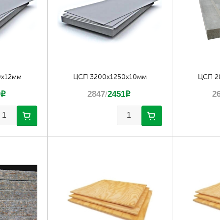
0х12мм
ЦСП 3200х1250х10мм
ЦСП 2
0
p
2847
/
2451
p
2