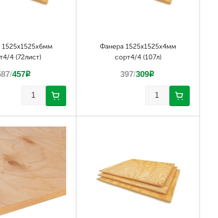
 1525х1525х6мм
Фанера 1525х1525х4мм
т4/4 (72лист)
сорт4/4 (107л)
587
/
457
p
397
/
309
p