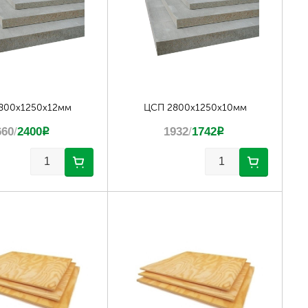
800х1250х12мм
ЦСП 2800х1250х10мм
660
/
2400
p
1932
/
1742
p