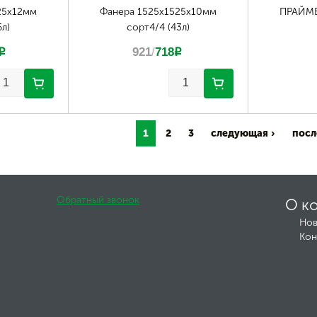
25х12мм
Фанера 1525х1525х10мм
ПРАЙМЕР
6л)
сорт4/4 (43л)
p
921
/
718
p
1
2
3
следующая ›
посл
Обратный звонок
О к
Нов
Кон