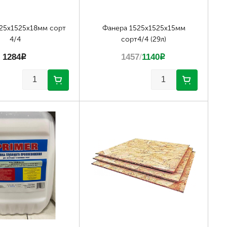
25х1525х18мм сорт
Фанера 1525х1525х15мм
4/4
сорт4/4 (29л)
1284
p
1457
/
1140
p