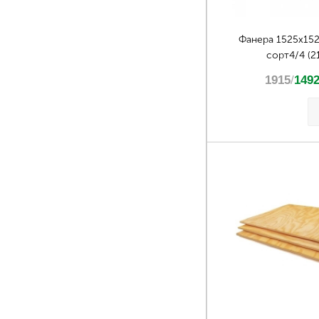
Фанера 1525х15
сорт4/4 (21
1915
/
149