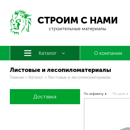
СТРОИМ С НАМИ
строительные материалы
Каталог
О компании
Листовые и лесопиломатериалы
Вы здесь
Главная
>
Каталог
>
Листовые и лесопиломатериалы
По алфавиту ∧
По цене ∧
Доставка