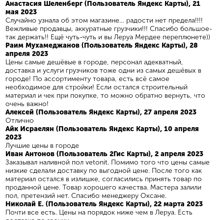
Анастасия Шеленберг (Пользователь Яндекс Карты), 21
мая 2023
Случайно узнала об этом магазине… радости нет предела!!!!
Вежливые продавцы, аккуратные грузчики!!! Спасибо большое-
так держать!! Ещё чуть-чуть и вы Леруа Мердее переплюнете))
Раим Мухамеджанов (Пользователь Яндекс Карты), 28
апреля 2023
Цены самые дешёвые в городе, персонал адекватный,
доставка и услуги грузчиков тоже одни из самых дешёвых в
городе! По ассортименту товара, есть всё самое
необходимое для стройки! Если остался строительный
материал и чек при покупке, то можно обратно вернуть, что
очень важно!
Алексей (Пользователь Яндекс Карты), 27 апреля 2023
Отлично
Айк Исраелян (Пользователь Яндекс Карты), 10 апреля
2023
Лучшие цены в городе
Иван Антонов (Пользователь 2Гис Карты), 2 апреля 2023
Заказывал наливной пол vetonit. Помимо того что цены самые
низкие сделали доставку по выгодной цене. После того как
материал остался в излишке, согласились принять товар по
проданной цене. Товар хорошего качества. Мастера залили
пол, претензий нет. Спасибо менеджеру Оксане.
Николай Е. (Пользователь Яндекс Карты), 22 марта 2023
Почти все есть. Цены на порядок ниже чем в Леруа. Есть