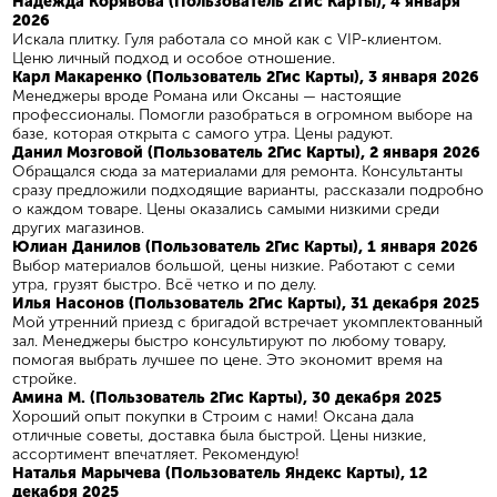
Надежда Корявова (Пользователь 2Гис Карты), 4 января
2026
Искала плитку. Гуля работала со мной как с VIP-клиентом.
Ценю личный подход и особое отношение.
Карл Макаренко (Пользователь 2Гис Карты), 3 января 2026
Менеджеры вроде Романа или Оксаны — настоящие
профессионалы. Помогли разобраться в огромном выборе на
базе, которая открыта с самого утра. Цены радуют.
Данил Мозговой (Пользователь 2Гис Карты), 2 января 2026
Обращался сюда за материалами для ремонта. Консультанты
сразу предложили подходящие варианты, рассказали подробно
о каждом товаре. Цены оказались самыми низкими среди
других магазинов.
Юлиан Данилов (Пользователь 2Гис Карты), 1 января 2026
Выбор материалов большой, цены низкие. Работают с семи
утра, грузят быстро. Всё четко и по делу.
Илья Насонов (Пользователь 2Гис Карты), 31 декабря 2025
Мой утренний приезд с бригадой встречает укомплектованный
зал. Менеджеры быстро консультируют по любому товару,
помогая выбрать лучшее по цене. Это экономит время на
стройке.
Амина М. (Пользователь 2Гис Карты), 30 декабря 2025
Хороший опыт покупки в Строим с нами! Оксана дала
отличные советы, доставка была быстрой. Цены низкие,
ассортимент впечатляет. Рекомендую!
Наталья Марычева (Пользователь Яндекс Карты), 12
декабря 2025