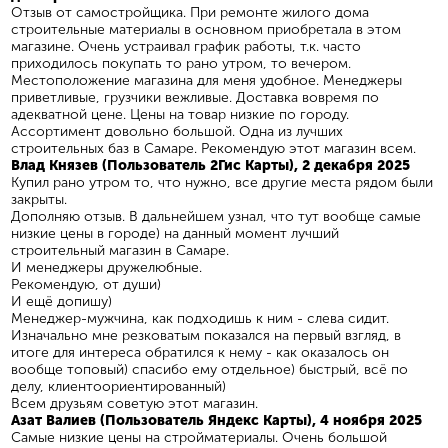
Отзыв от самостройщика. При ремонте жилого дома
строительные материалы в основном приобретала в этом
магазине. Очень устраивал график работы, т.к. часто
приходилось покупать то рано утром, то вечером.
Местоположение магазина для меня удобное. Менеджеры
приветливые, грузчики вежливые. Доставка вовремя по
адекватной цене. Цены на товар низкие по городу.
Ассортимент довольно большой. Одна из лучших
строительных баз в Самаре. Рекомендую этот магазин всем.
Влад Князев (Пользователь 2Гис Карты), 2 декабря 2025
Купил рано утром то, что нужно, все другие места рядом были
закрыты.
Дополняю отзыв. В дальнейшем узнал, что тут вообще самые
низкие цены в городе) на данный момент лучший
строительный магазин в Самаре.
И менеджеры дружелюбные.
Рекомендую, от души)
И ещё допишу)
Менеджер-мужчина, как подходишь к ним - слева сидит.
Изначально мне резковатым показался на первый взгляд, в
итоге для интереса обратился к нему - как оказалось он
вообще топовый) спасибо ему отдельное) быстрый, всё по
делу, клиентоориентированный)
Всем друзьям советую этот магазин.
Азат Валиев (Пользователь Яндекс Карты), 4 ноября 2025
Самые низкие цены на стройматериалы. Очень большой