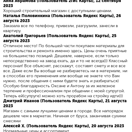
Анна Абрамова (Пользователь 2Гис Карты), 12 сентября
2023
Хороший строительный магазин с доступными ценами.
Наталья Половинкина (Пользователь Яндекс Карты), 26
августа 2023
Заказала все по телефону, привезли, разгрузили, занесли в
квартиру.
Анатолий Григорьев (Пользователь Яндекс Карты), 25
августа 2023
Отличное место! По большей части покупаем материалы для
строительства и ремонта именно здесь. Цены очень приятные
на большинство позиций. Дешевле, наверное, если только
непосредственно на завод ехать, да и то не всегда))) Классный
персонал! Все объяснят, расскажут, составят смету и все все
все. Даже если Вы вообще не разбираетесь ни в материале, ни
в способах его применения или вообще не знаете что Вам
нужно, после общения с ними будете знать и разбираться)
Особую благодарность Оксане и Антону за их железное
терпение и профессионализм при общении с моей супругой.
Теперь ей(супруге) можно хоть прорабом на стройку идти)))
Дмитрий Иванов (Пользователь Яндекс Карты), 21 августа
2023
Магазин с самыми лучшими ценами в городе. Все напорядок
дешевле чем в маркетах. Начиная от бруса, заканчивая сухими
смесями
Алексей Х. (Пользователь Яндекс Карты), 20 августа 2023
Нормальные цены и ассортимент