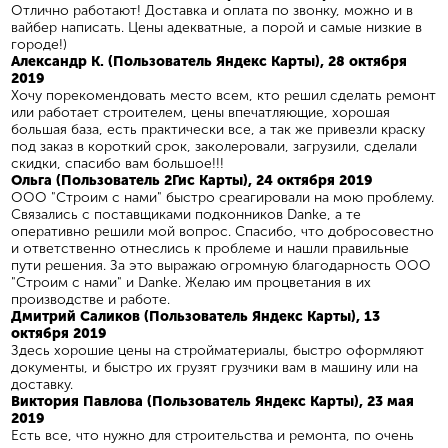
Отлично работают! Доставка и оплата по звонку, можно и в
вайбер написать. Цены адекватные, а порой и самые низкие в
городе!)
Александр К. (Пользователь Яндекс Карты), 28 октября
2019
Хочу порекомендовать место всем, кто решил сделать ремонт
или работает строителем, цены впечатляющие, хорошая
большая база, есть практически все, а так же привезли краску
под заказ в короткий срок, заколеровали, загрузили, сделали
скидки, спасибо вам большое!!!
Ольга (Пользователь 2Гис Карты), 24 октября 2019
ООО "Строим с нами" быстро среагировали на мою проблему.
Связались с поставщиками подконников Danke, а те
оперативно решили мой вопрос. Спасибо, что добросовестно
и ответственно отнеслись к проблеме и нашли правильные
пути решения. За это выражаю огромную благодарность ООО
"Строим с нами" и Danke. Желаю им процветания в их
производстве и работе.
Дмитрий Саликов (Пользователь Яндекс Карты), 13
октября 2019
Здесь хорошие цены на стройматериалы, быстро оформляют
документы, и быстро их грузят грузчики вам в машину или на
доставку.
Виктория Павлова (Пользователь Яндекс Карты), 23 мая
2019
Есть все, что нужно для строительства и ремонта, по очень