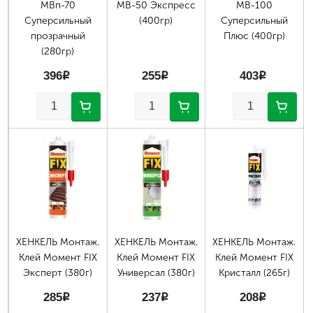
МВп-70
МВ-50 Экспресс
МВ-100
Суперсильный
(400гр)
Суперсильный
прозрачный
Плюс (400гр)
(280гр)
396
p
255
p
403
p
ХЕНКЕЛЬ Монтаж.
ХЕНКЕЛЬ Монтаж.
ХЕНКЕЛЬ Монтаж.
Клей Момент FIX
Клей Момент FIX
Клей Момент FIX
Эксперт (380г)
Универсал (380г)
Кристалл (265г)
285
p
237
p
208
p