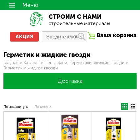
Меню
СТРОИМ С НАМИ
строительные материалы
Ваша корзина
АКЦИЯ
Герметик и жидкие гвозди
Вы здесь
Главная
>
Каталог
>
Пены, клеи, герметики, жидкие гвозди
>
Герметик и жидкие гвозди
Доставка
По алфавиту ∧
По цене ∧