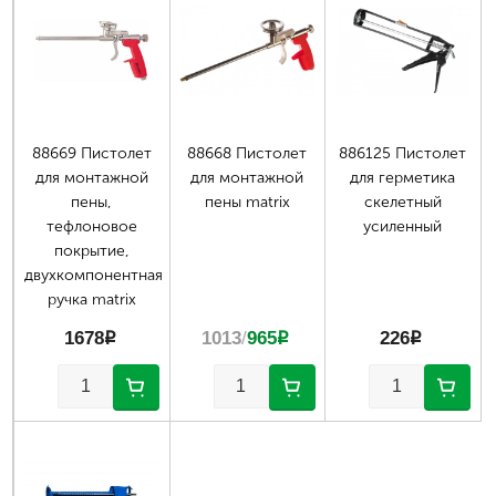
88669 Пистолет
88668 Пистолет
886125 Пистолет
для монтажной
для монтажной
для герметика
пены,
пены matrix
скелетный
тефлоновое
усиленный
покрытие,
двухкомпонентная
ручка matrix
1678
p
1013
/
965
p
226
p