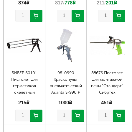
874
p
817
/
778
p
211
/
201
p
Страницы
БИБЕР 60101
9810990
88676 Пистолет
Пистолет для
Краскопульт
для монтажной
герметиков
пневматический
пены "Стандарт"
скелетный
Auarita S-990 P
Сибртех
215
p
1000
p
451
p