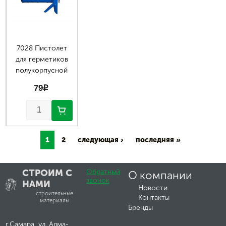
7028 Пистолет
для герметиков
полукорпусной
79
p
1
2
следующая ›
последняя »
СТРОИМ С
Обратный
О компании
звонок
НАМИ
Новости
строительные
Контакты
материалы
Бренды
г.Самара, ул. Алма-