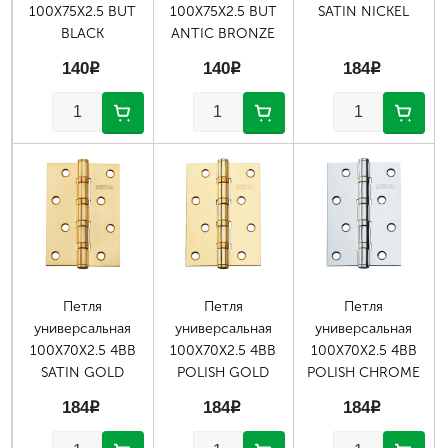
100X75X2.5 BUT
100X75X2.5 BUT
SATIN NICKEL
BLACK
ANTIC BRONZE
140
p
140
p
184
p
Страницы
Петля
Петля
Петля
универсальная
универсальная
универсальная
100X70X2.5 4BB
100X70X2.5 4BB
100X70X2.5 4BB
SATIN GOLD
POLISH GOLD
POLISH CHROME
184
p
184
p
184
p