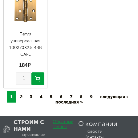
Петля
универсальная
100X70X2.5 4BB
CAFE
184
p
1
2
3
4
5
6
7
8
9
следующая ›
последняя »
СТРОИМ С
Обратный
О компании
звонок
НАМИ
Новости
строительные
Контакты