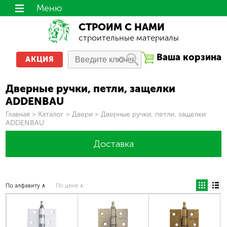
Меню
СТРОИМ С НАМИ
строительные материалы
Ваша корзина
АКЦИЯ
Дверные ручки, петли, защелки
ADDENBAU
Вы здесь
Главная
>
Каталог
>
Двери
>
Дверные ручки, петли, защелки
ADDENBAU
Доставка
По алфавиту ∧
По цене ∧