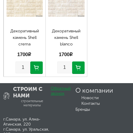
Декоративный
Декоративный
камень Shell
камень Shell
crema
blanco
1700
p
1700
p
СТРОИМ С
Обратный
О компании
звонок
НАМИ
Новости
строительные
Контакты
материалы
Бренды
г.Самара, ул. Алма-
Атинская, 220
г.Самара, ул. Уральская,