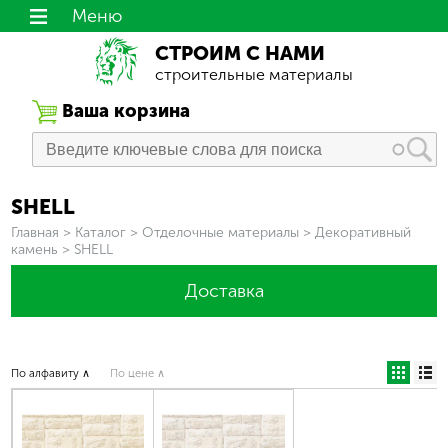
Меню
СТРОИМ С НАМИ
строительные материалы
Ваша корзина
SHELL
Вы здесь
Главная
>
Каталог
>
Отделочные материалы
>
Декоративный
камень
>
SHELL
Доставка
По алфавиту ∧
По цене ∧